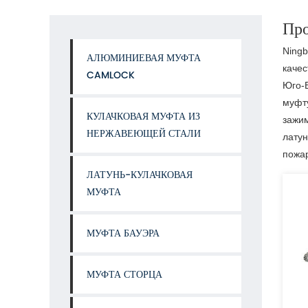
Про
Ningb
АЛЮМИНИЕВАЯ МУФТА
качес
CAMLOCK
Юго-В
муфту
КУЛАЧКОВАЯ МУФТА ИЗ
зажим
НЕРЖАВЕЮЩЕЙ СТАЛИ
латун
пожа
ЛАТУНЬ-КУЛАЧКОВАЯ
МУФТА
МУФТА БАУЭРА
МУФТА СТОРЦА