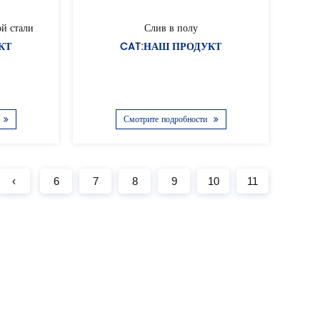
й стали
Слив в полу
КТ
CAT:НАШ ПРОДУКТ
Смотрите подробности
‹
6
7
8
9
10
11