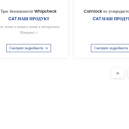
Трос безопасности Whipcheck
Camlock из углеродисто
CAT:НАШ ПРОДУКТ
CAT:НАШ ПРОДУ
ип: шланг к шлангу, шланг к инструменту
Материал: с
Смотрите подробности
Смотрите подробности
‹‹