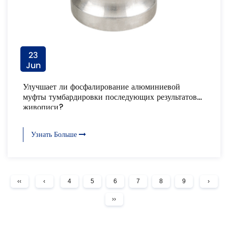
23
Jun
Улучшает ли фосфалирование алюминиевой
муфты тумбардировки последующих результатов
живописи?
Узнать Больше
‹‹
‹
4
5
6
7
8
9
›
››