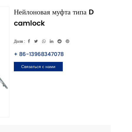
Нейлоновая муфта типа D
camlock
Доля :
+ 86-13968347078
Связаться с нами