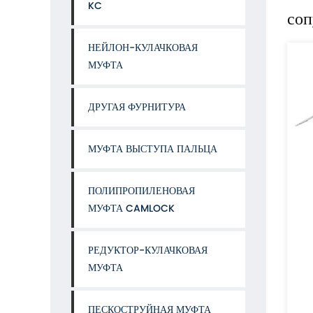
KC
соп
НЕЙЛОН-КУЛАЧКОВАЯ
МУФТА
ДРУГАЯ ФУРНИТУРА
МУФТА ВЫСТУПА ПАЛЬЦА
ПОЛИПРОПИЛЕНОВАЯ
Булавки
Европейская муфта воздушного шланга
МУФТА CAMLOCK
АШ ПРОДУКТ
CAT:ЕВРОПЕЙСКАЯ МУФТА ДЛЯ ВОЗДУШНОГО ШЛАНГА
Описание: Муфта воздушного шланга
РЕДУКТОР-КУЛАЧКОВАЯ
(Универсальная воз
МУФТА
е подробности
Смотрите подробности
ПЕСКОСТРУЙНАЯ МУФТА