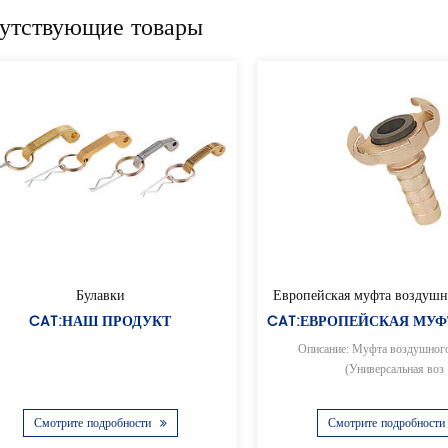
утствующие товары
Европейская воздушная муфта с внутренней резьбой
CAT:НА
CAT:НАШ ПРОДУКТ
Описание: Муфт
Описание: Муфта воздушного шланга
(Универ
(Универсальная воз
Смотрите 
Смотрите подробности